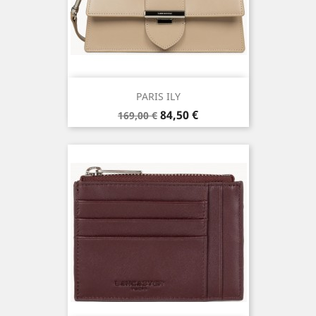
PARIS ILY
Prix
Prix
84,50 €
169,00 €
de
base