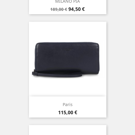
MILANO PIA
Prix
Prix
94,50 €
189,00 €
de
base
Paris
Prix
115,00 €