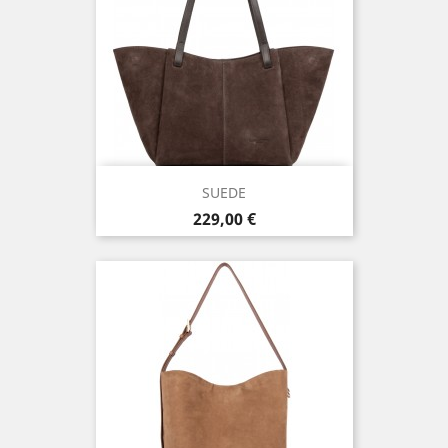
SUEDE
Prix
229,00 €