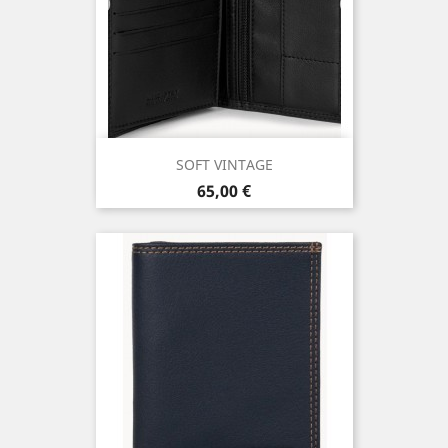
SOFT VINTAGE
Prix
65,00 €