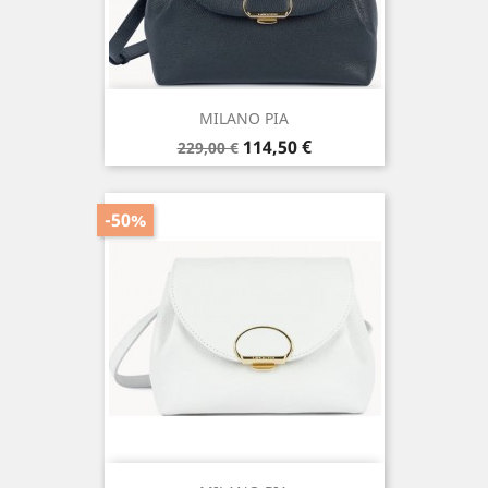
MILANO PIA
Prix
Prix
114,50 €
229,00 €
de
base
-50%