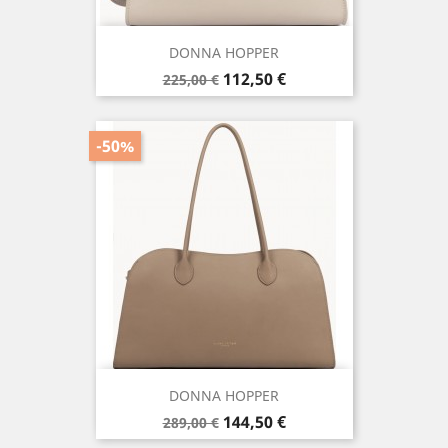
DONNA HOPPER
Prix
Prix
112,50 €
225,00 €
de
base
-50%
DONNA HOPPER
Prix
Prix
144,50 €
289,00 €
de