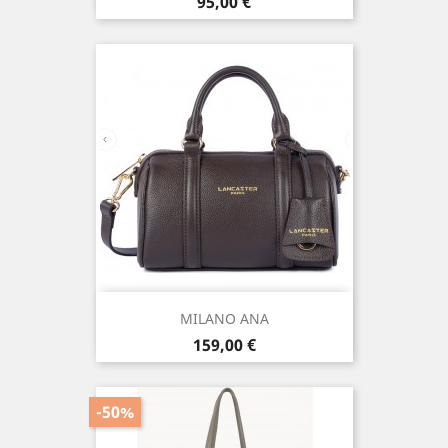
Prix
95,00 €
MILANO ANA
Prix
159,00 €
-50%