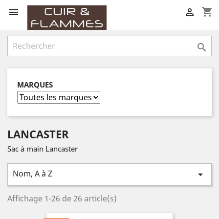
shopping_cart



MARQUES
LANCASTER
Sac à main Lancaster
Nom, A à Z

Affichage 1-26 de 26 article(s)