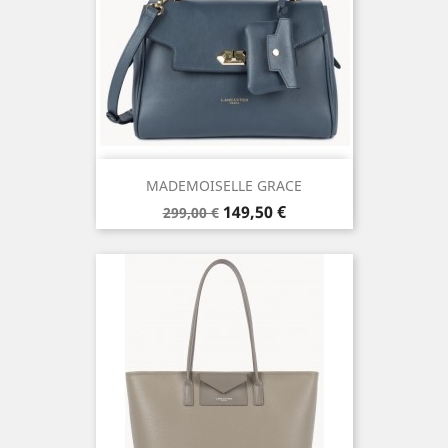
MADEMOISELLE GRACE
Prix
Prix
149,50 €
299,00 €
de
base