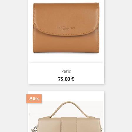
Paris
Prix
75,00 €
-50%