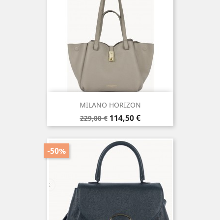
MILANO HORIZON
Prix
Prix
114,50 €
229,00 €
de
base
-50%