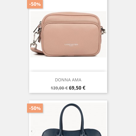
-50%
DONNA AMA
Prix
Prix
69,50 €
139,00 €
de
base
-50%