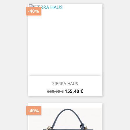
-40%
SIERRA HAUS
Prix
Prix
155,40 €
259,00 €
de
base
-40%