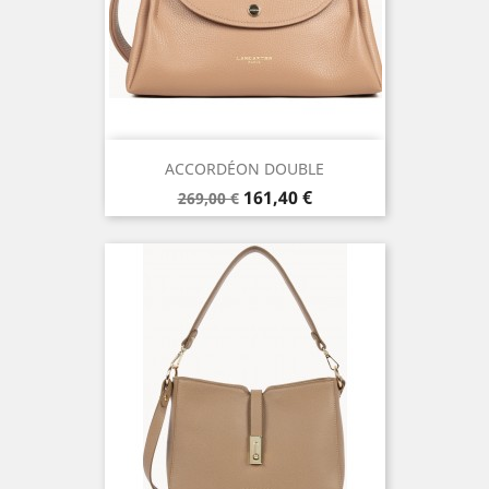
ACCORDÉON DOUBLE
Prix
Prix
161,40 €
269,00 €
de
base