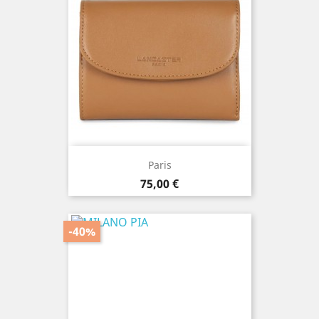
Paris
Prix
75,00 €
-40%