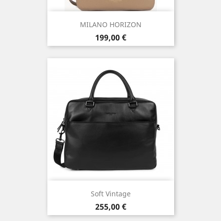
MILANO HORIZON
Prix
199,00 €
Soft Vintage
Prix
255,00 €