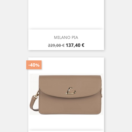
MILANO PIA
Prix
Prix
137,40 €
229,00 €
de
base
-40%