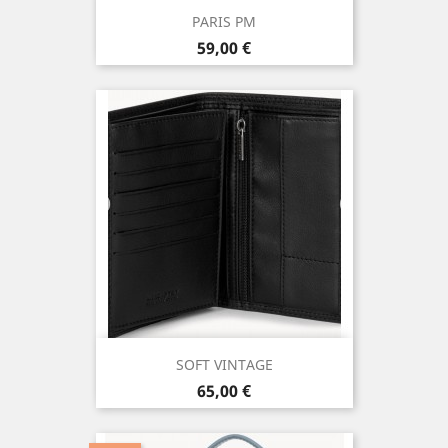
PARIS PM
Prix
59,00 €
SOFT VINTAGE
Prix
65,00 €