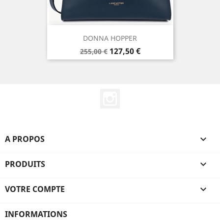
DONNA HOPPER
Prix
Prix
127,50 €
255,00 €
de
base
Instagram
A PROPOS

PRODUITS

VOTRE COMPTE

INFORMATIONS