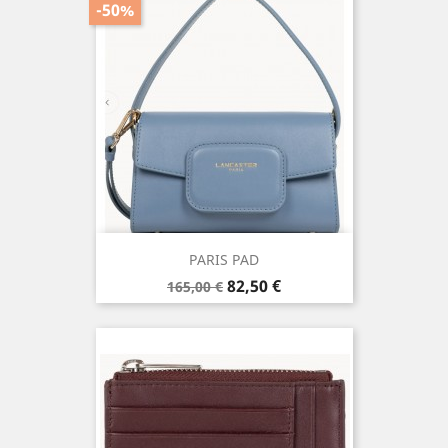
-50%
PARIS PAD
Prix
Prix
82,50 €
165,00 €
de
base