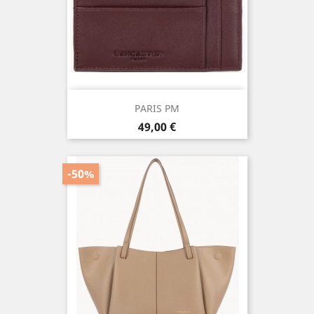
PARIS PM
Prix
49,00 €
-50%