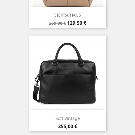
SIERRA HAUS
Prix
Prix
129,50 €
259,00 €
de
base
Soft Vintage
Prix
255,00 €