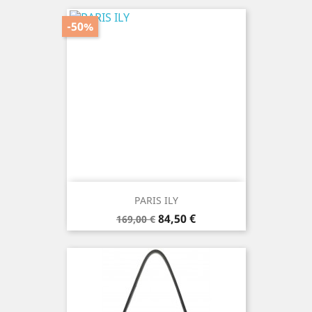
-50%
PARIS ILY
Prix
Prix
84,50 €
169,00 €
de
base