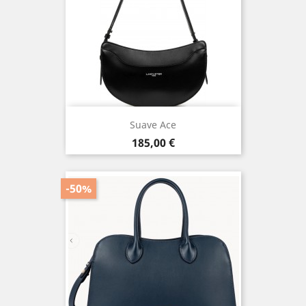
Suave Ace
Prix
185,00 €
-50%