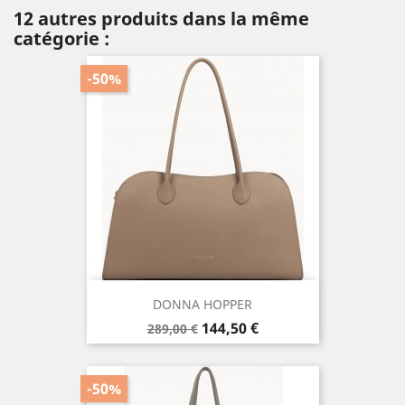
12 autres produits dans la même
catégorie :
-50%
DONNA HOPPER
Prix
Prix
144,50 €
289,00 €
de
base
-50%