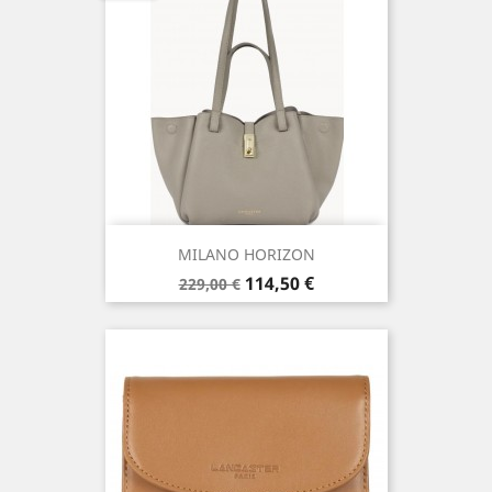
MILANO HORIZON
Prix
Prix
114,50 €
229,00 €
de
base