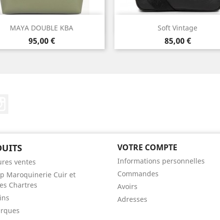
Aperçu rapide
Aperçu rapide


MAYA DOUBLE KBA
Soft Vintage
Prix
Prix
95,00 €
85,00 €
Instagram
UITS
VOTRE COMPTE
Informations personnelles
ures ventes
Commandes
p Maroquinerie Cuir et
s Chartres
Avoirs
ins
Adresses
arques