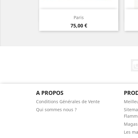
Aperçu rapide

Paris
Prix
75,00 €
A PROPOS
PROD
Conditions Générales de Vente
Meille
Qui sommes nous ?
Sitema
Flamme
Magas
Les m