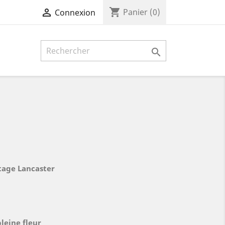
shopping_cart

Panier
(0)
Connexion

ntage Lancaster
pleine fleur