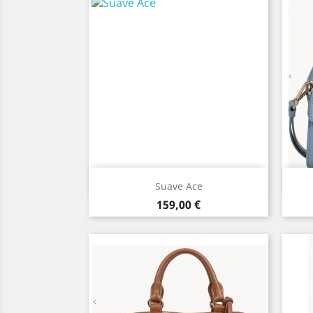
Aperçu rapide

Suave Ace
Prix
159,00 €