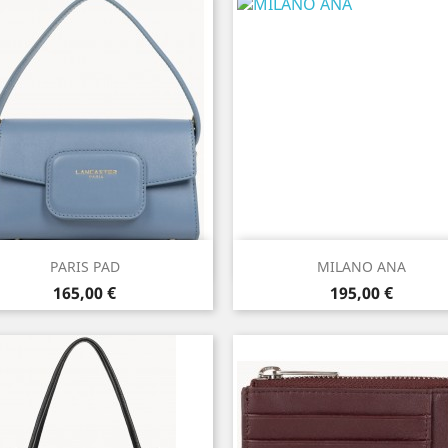
Aperçu rapide
Aperçu rapide


PARIS PAD
MILANO ANA
Prix
Prix
165,00 €
195,00 €