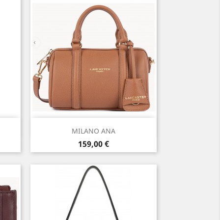
Aperçu rapide

MILANO ANA
Prix
159,00 €