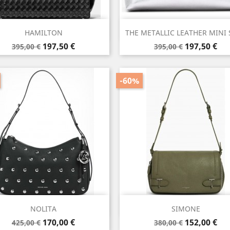
Aperçu rapide
Aperçu rapide


HAMILTON
THE METALLIC LEATHER MINI
Prix
Prix
Prix
Prix
197,50 €
197,50 €
395,00 €
395,00 €
de
de
base
base
-60%
Aperçu rapide
Aperçu rapide


NOLITA
SIMONE
Prix
Prix
Prix
Prix
170,00 €
152,00 €
425,00 €
380,00 €