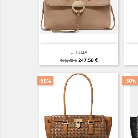
Aperçu rapide

OTHILIA
Prix
Prix
247,50 €
495,00 €
de
base
-50%
-50%