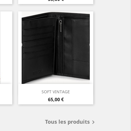
Aperçu rapide

SOFT VINTAGE
Prix
65,00 €
Tous les produits
