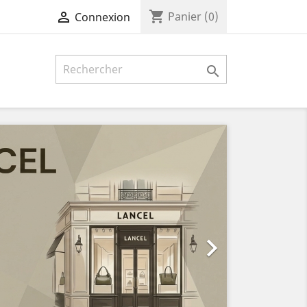
shopping_cart

Panier
(0)
Connexion

Suivant
