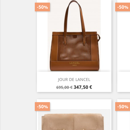
-50%
-50%
Aperçu rapide

JOUR DE LANCEL
Prix
Prix
347,50 €
695,00 €
de
base
-50%
-50%