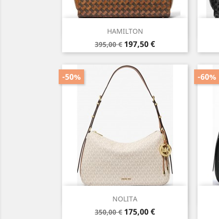
Aperçu rapide

HAMILTON
Prix
Prix
197,50 €
395,00 €
de
base
-50%
-60%
Aperçu rapide

NOLITA
Prix
Prix
175,00 €
350,00 €