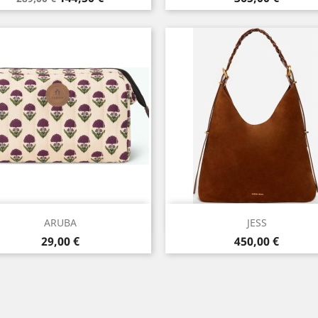
de
base
Aperçu rapide
Aperçu rapide


ARUBA
JESS
Prix
Prix
29,00 €
450,00 €