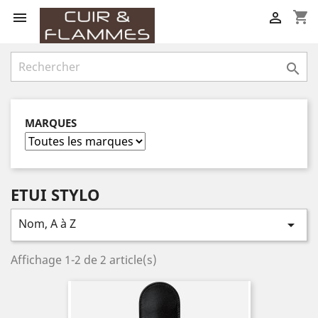
shopping_cart



MARQUES
ETUI STYLO
Nom, A à Z

Affichage 1-2 de 2 article(s)