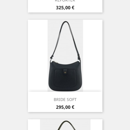
Prix
325,00 €
BRIDE SOFT
Prix
295,00 €