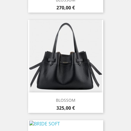
Prix
270,00 €
BLOSSOM
Prix
325,00 €