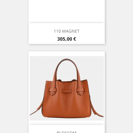
110 MAGNET
Prix
305,00 €
BLOSSOM