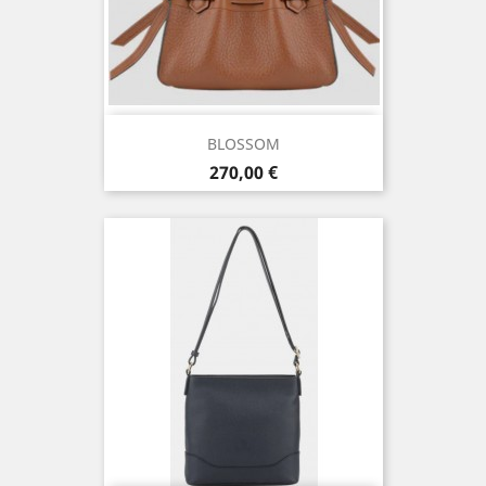
BLOSSOM
Prix
270,00 €