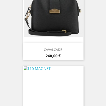
CAVALCADE
Prix
240,00 €