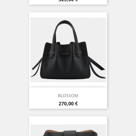
BLOSSOM
Prix
270,00 €