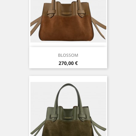
BLOSSOM
Prix
270,00 €