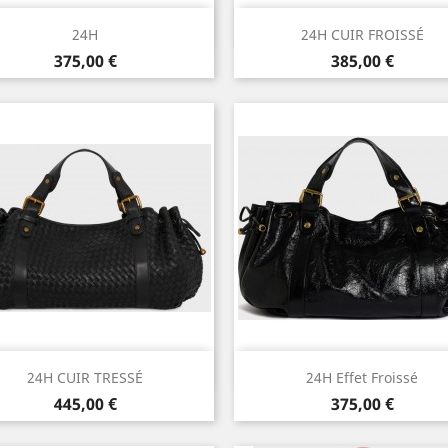
Aperçu rapide
Aperçu rapide


24H
24H CUIR FROISSÉ
Prix
Prix
375,00 €
385,00 €
Aperçu rapide
Aperçu rapide


24H CUIR TRESSÉ
24H Effet Froissé
Prix
Prix
445,00 €
375,00 €