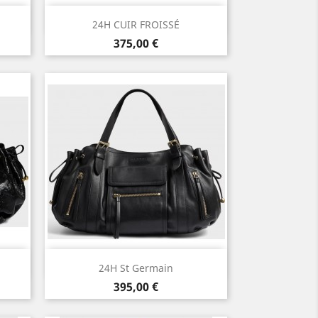
Aperçu rapide

24H CUIR FROISSÉ
Prix
375,00 €
Aperçu rapide

24H St Germain
Prix
395,00 €