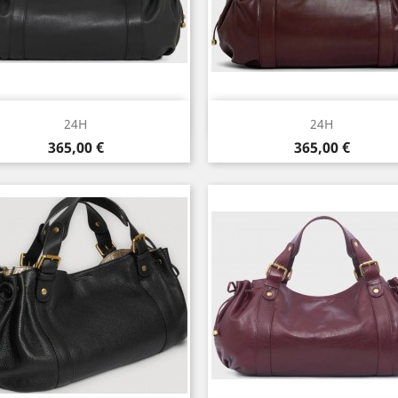
Aperçu rapide
Aperçu rapide


24H
24H
Prix
Prix
365,00 €
365,00 €