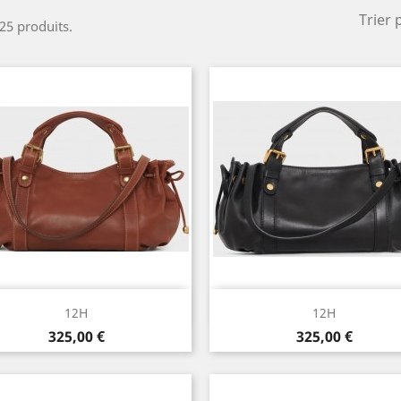
Trier 
 25 produits.
Aperçu rapide
Aperçu rapide


12H
12H
Prix
Prix
325,00 €
325,00 €