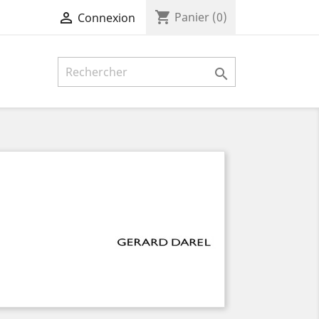
shopping_cart

Panier
(0)
Connexion
