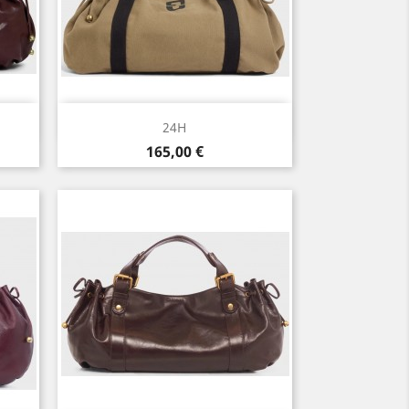
Aperçu rapide

24H
Prix
165,00 €