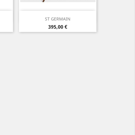
Aperçu rapide

ST GERMAIN
Prix
395,00 €