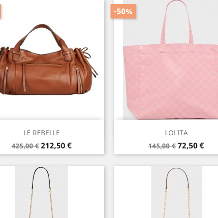
-50%
Aperçu rapide
Aperçu rapide


LE REBELLE
LOLITA
Prix
Prix
Prix
Prix
212,50 €
72,50 €
425,00 €
145,00 €
de
de
base
base