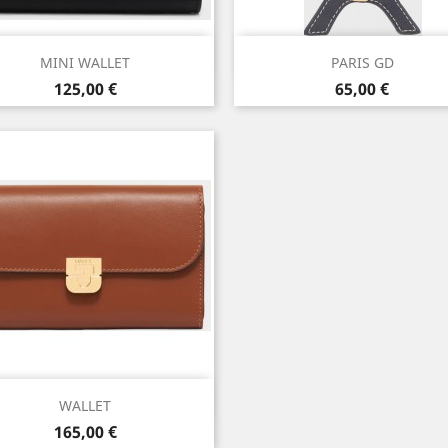
Aperçu rapide
Aperçu rapide


MINI WALLET
PARIS GD
Prix
Prix
125,00 €
65,00 €
Aperçu rapide

WALLET
Prix
165,00 €