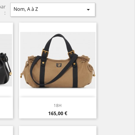
par
Nom, A à Z

:
Aperçu rapide

18H
Prix
165,00 €