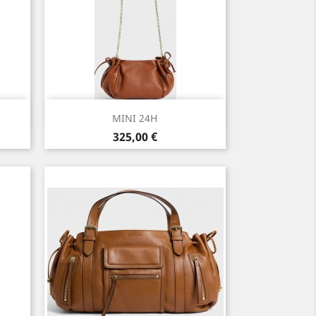
Aperçu rapide

MINI 24H
Prix
325,00 €