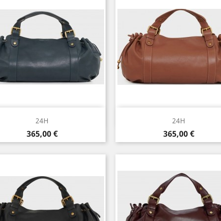
Aperçu rapide
Aperçu rapide


24H
24H
Prix
Prix
365,00 €
365,00 €