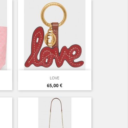
Aperçu rapide

LOVE
Prix
65,00 €