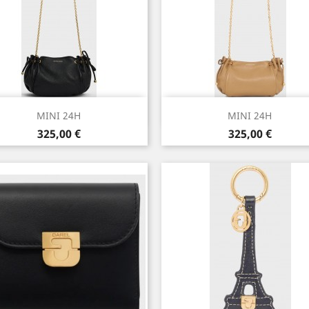
Aperçu rapide
Aperçu rapide


MINI 24H
MINI 24H
Prix
Prix
325,00 €
325,00 €