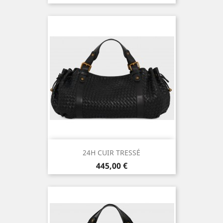
24H CUIR TRESSÉ
Prix
445,00 €