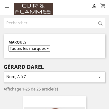
shopping_cart



MARQUES
GÉRARD DAREL
Nom, A à Z

Affichage 1-25 de 25 article(s)