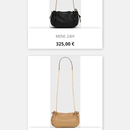
MINI 24H
Prix
325,00 €