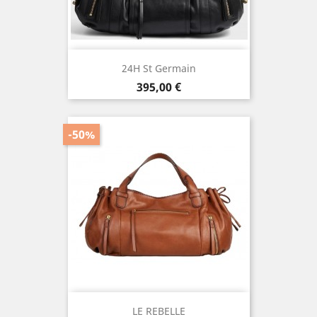
24H St Germain
Prix
395,00 €
-50%
LE REBELLE