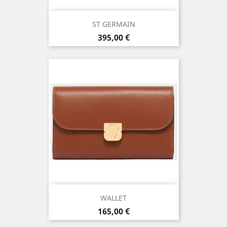
ST GERMAIN
Prix
395,00 €
WALLET
Prix
165,00 €