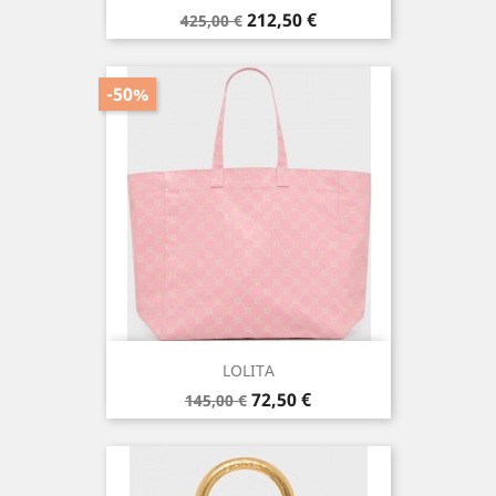
Prix
Prix
212,50 €
425,00 €
de
base
-50%
LOLITA
Prix
Prix
72,50 €
145,00 €
de
base