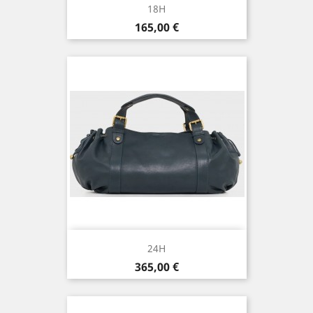
18H
Prix
165,00 €
24H
Prix
365,00 €