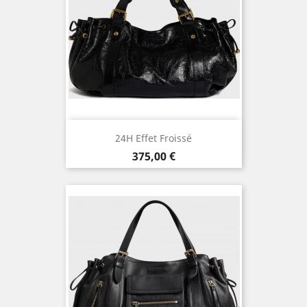
24H Effet Froissé
Prix
375,00 €