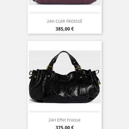
24H CUIR FROISSÉ
Prix
385,00 €
24H Effet Froissé
Prix
375,00 €