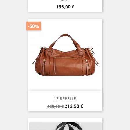
Prix
165,00 €
-50%
LE REBELLE
Prix
Prix
212,50 €
425,00 €
de
base