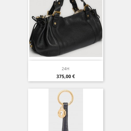
24H
Prix
375,00 €