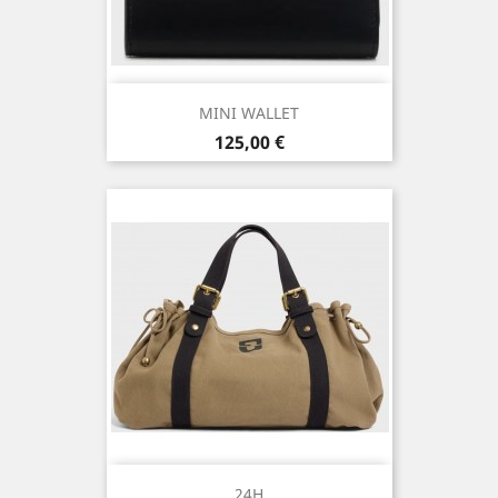
MINI WALLET
Prix
125,00 €
24H