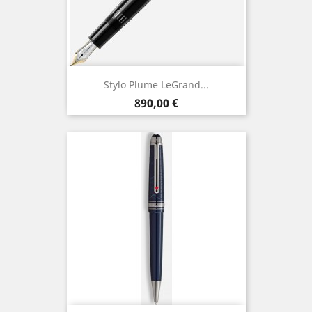
Stylo Plume LeGrand...
Prix
890,00 €