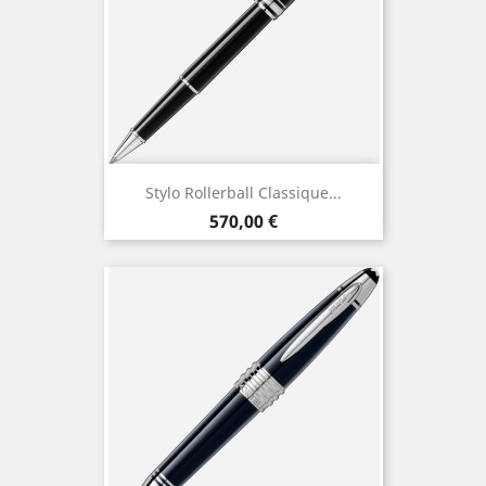
Stylo Rollerball Classique...
Prix
570,00 €