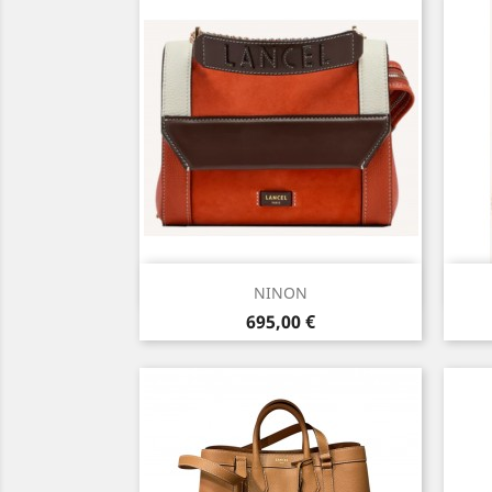
Aperçu rapide

NINON
Prix
695,00 €