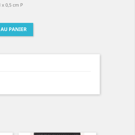
H x 0,5 cm P
 AU PANIER