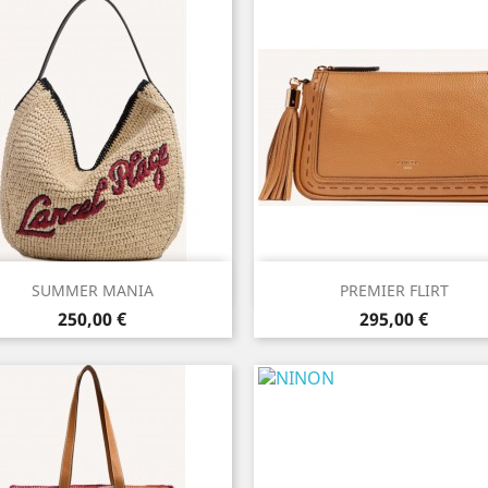
Aperçu rapide
Aperçu rapide


SUMMER MANIA
PREMIER FLIRT
Prix
Prix
250,00 €
295,00 €