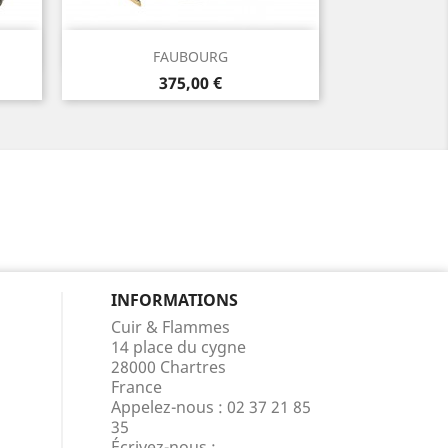
Aperçu rapide

FAUBOURG
Prix
375,00 €
INFORMATIONS
Cuir & Flammes
14 place du cygne
28000 Chartres
France
Appelez-nous :
02 37 21 85
35
Écrivez-nous :