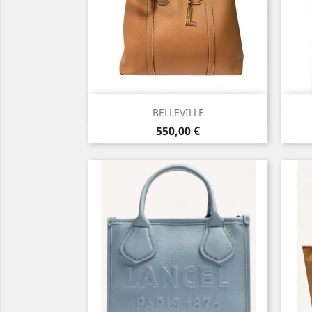
Aperçu rapide

BELLEVILLE
Prix
550,00 €