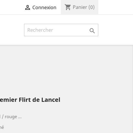
shopping_cart

Panier
(0)
Connexion

emier Flirt de Lancel
l / rouge …
iné