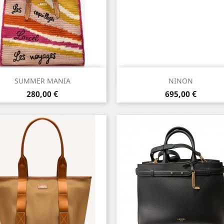
Aperçu rapide
Aperçu rapide


SUMMER MANIA
NINON
Prix
Prix
280,00 €
695,00 €