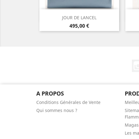
Aperçu rapide

JOUR DE LANCEL
Prix
495,00 €
A PROPOS
PROD
Conditions Générales de Vente
Meille
Qui sommes nous ?
Sitema
Flamme
Magas
Les m