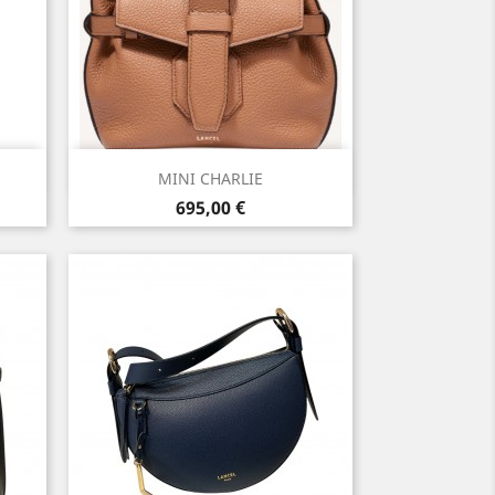
Aperçu rapide

MINI CHARLIE
Prix
695,00 €