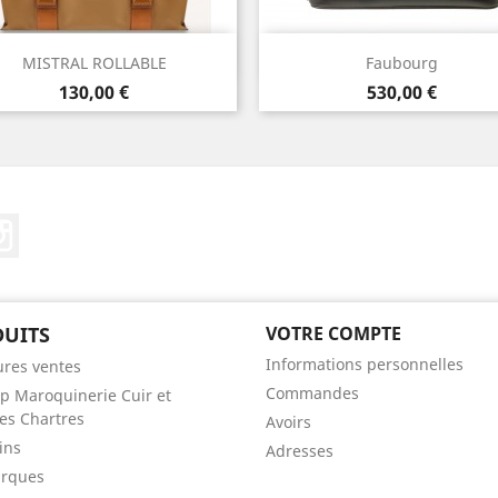
Aperçu rapide
Aperçu rapide


MISTRAL ROLLABLE
Faubourg
Prix
Prix
130,00 €
530,00 €
Instagram
UITS
VOTRE COMPTE
Informations personnelles
ures ventes
Commandes
p Maroquinerie Cuir et
s Chartres
Avoirs
ins
Adresses
arques