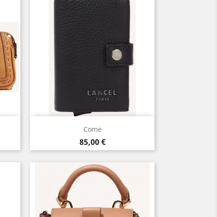
Aperçu rapide

Come
Prix
85,00 €